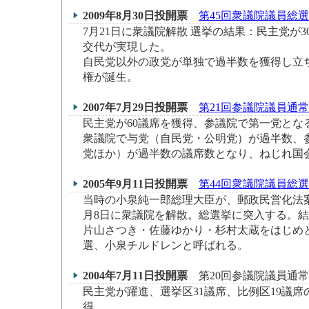
2009年8月30日投開票
第45回衆議院議員総
7月21日に衆議院解散 選挙の結果：民主党が3
交代が実現した。
自民党以外の政党が単独で過半数を獲得し立
権が誕生。
2007年7月29日投開票
第21回参議院議員通
民主党が60議席を獲得、参議院で第一党とな
衆議院で与党（自民党・公明党）が過半数、
党ほか）が過半数の議席数となり、ねじれ国
2005年9月11日投開票
第44回衆議院議員総
当時の小泉純一郎総理大臣が、郵政民営化法
月8日に衆議院を解散。総選挙に突入する。
片山さつき・佐藤ゆかり・杉村太蔵をはじめ
選、小泉チルドレンと呼ばれる。
2004年7月11日投開票
第20回参議院議員通常
民主党が躍進、選挙区31議席、比例区19議席
得。