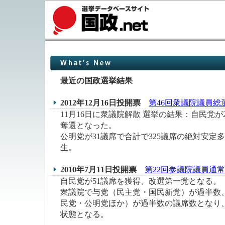
最近の国政選挙結果
2012年12月16日投開票
第46回衆議院議員総
11月16日に衆議院解散 選挙の結果：自民党が
奪還となった。
公明党が31議席で合計で325議席の絶対安定
生。
2010年7月11日投開票
第22回参議院議員通
自民党が51議席を獲得、改選第一党となる。
衆議院で与党（民主党・国民新党）が過半数
民党・公明党ほか）が過半数の議席数となり
状態となる。